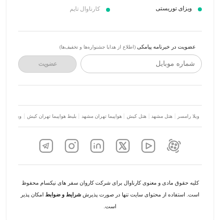
ویزای توریستی
کارناوال تایم
عضویت در خبرنامه پیامکی
(اطلاع از هدایا جشنواره‌ها و تخفیف‌ها)
شماره موبایل
عضویت
ویلا رامسر
هتل مشهد
هتل کیش
هواپیما تهران مشهد
بلیط هواپیما تهران کیش
ویلا شمال
کلیه حقوق مادی و معنوی کارناوال برای شرکت کاروان سفر های نیکسام محفوظ
است. استفاده از محتوای سایت تنها در صورت پذیرش
شرایط و ضوابط
امکان پذیر
است.