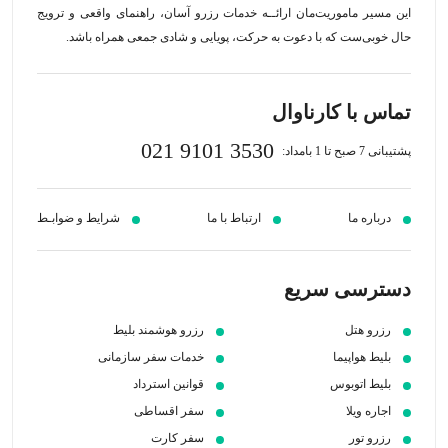
این مسیر‍ ماموریت‌مان اراﺋــﻪ خدمات رزرو آسان، راهنمای واقعی و ترویج
حال خوبی‌ست که با دعوت به حرکت، پویایی و شادی جمعی همراه باشد.
تماس با کارناوال
021 9101 3530
پشتیبانی 7 صبح تا 1 بامداد:
درباره ما
ارتباط با ما
شرایط و ضوابـط
دسترسی سریع
رزرو هتل
رزرو هوشمند بلیط
بلیط هواپیما
خدمات سفر سازمانی
بلیط اتوبوس
قوانین استرداد
اجاره ویلا
سفر اقساطی
رزرو تور
سفر کارت