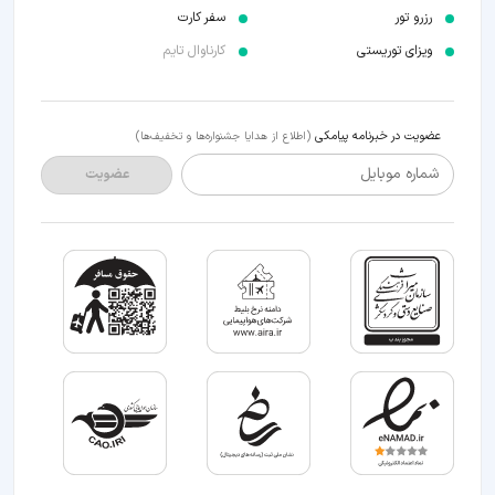
رزرو تور
سفر کارت
ویزای توریستی
کارناوال تایم
عضویت در خبرنامه پیامکی
(اطلاع از هدایا جشنواره‌ها و تخفیف‌ها)
شماره موبایل
عضویت