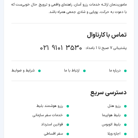
ماموریت‌مان اراﺋــﻪ خدمات رزرو آسان، راهنمای واقعی و ترویج حال خوبی‌ست که
با دعوت به حرکت، پویایی و شادی جمعی همراه باشد.
تماس با کارناوال
021 9101 3530
پشتیبانی 7 صبح تا 1 بامداد:
درباره ما
ارتباط با ما
شرایط و ضوابـط
دسترسی سریع
رزرو هتل
رزرو هوشمند بلیط
بلیط هواپیما
خدمات سفر سازمانی
بلیط اتوبوس
قوانین استرداد
اجاره ویلا
سفر اقساطی