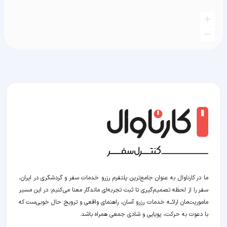
ما در کارناوال به عنوان جامع‌ترین پلتفرم رزرو خدمات سفر و گردشگری در ایران،
سفر را از لحظه‌ تصمیم‌گیری تا ثبت تجربه‌ای ماندگار معنا می‌کنیم؛ در این مسیر‍
ماموریت‌مان اراﺋــﻪ خدمات رزرو آسان، راهنمای واقعی و ترویج حال خوبی‌ست که
با دعوت به حرکت، پویایی و شادی جمعی همراه باشد.