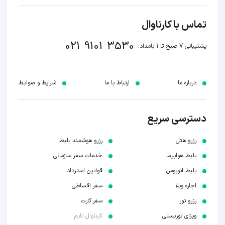
تماس با کارناوال
021 9101 3530
پشتیبانی 7 صبح تا 1 بامداد:
درباره ما
ارتباط با ما
شرایط و ضوابـط
دسترسی سریع
رزرو هتل
رزرو هوشمند بلیط
بلیط هواپیما
خدمات سفر سازمانی
بلیط اتوبوس
قوانین استرداد
اجاره ویلا
سفر اقساطی
رزرو تور
سفر کارت
ویزای توریستی
کارناوال تایم