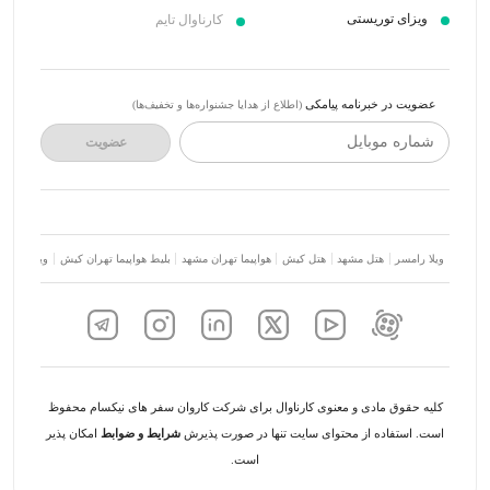
ویزای توریستی
کارناوال تایم
عضویت در خبرنامه پیامکی
(اطلاع از هدایا جشنواره‌ها و تخفیف‌ها)
شماره موبایل
عضویت
ویلا رامسر
هتل مشهد
هتل کیش
هواپیما تهران مشهد
بلیط هواپیما تهران کیش
ویلا شمال
کلیه حقوق مادی و معنوی کارناوال برای شرکت کاروان سفر های نیکسام محفوظ
است. استفاده از محتوای سایت تنها در صورت پذیرش
شرایط و ضوابط
امکان پذیر
است.