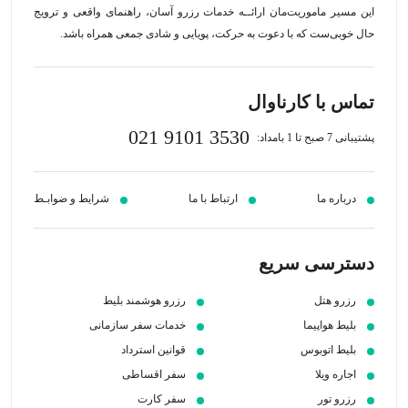
این مسیر‍ ماموریت‌مان اراﺋــﻪ خدمات رزرو آسان، راهنمای واقعی و ترویج
حال خوبی‌ست که با دعوت به حرکت، پویایی و شادی جمعی همراه باشد.
تماس با کارناوال
021 9101 3530
پشتیبانی 7 صبح تا 1 بامداد:
درباره ما
ارتباط با ما
شرایط و ضوابـط
دسترسی سریع
رزرو هتل
رزرو هوشمند بلیط
بلیط هواپیما
خدمات سفر سازمانی
بلیط اتوبوس
قوانین استرداد
اجاره ویلا
سفر اقساطی
رزرو تور
سفر کارت