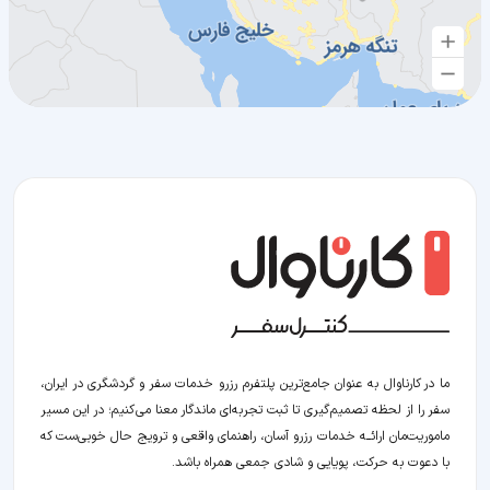
ما در کارناوال به عنوان جامع‌ترین پلتفرم رزرو خدمات سفر و گردشگری در ایران،
سفر را از لحظه‌ تصمیم‌گیری تا ثبت تجربه‌ای ماندگار معنا می‌کنیم؛ در این مسیر‍
ماموریت‌مان اراﺋــﻪ خدمات رزرو آسان، راهنمای واقعی و ترویج حال خوبی‌ست که
با دعوت به حرکت، پویایی و شادی جمعی همراه باشد.