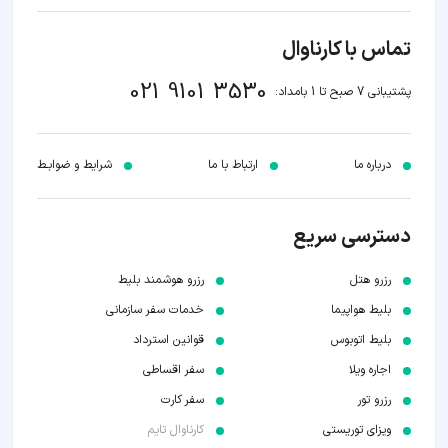
تماس با کارناوال
021 9101 3530
پشتیبانی 7 صبح تا 1 بامداد:
درباره ما
ارتباط با ما
شرایط و ضوابـط
دسترسی سریع
رزرو هتل
رزرو هوشمند بلیط
بلیط هواپیما
خدمات سفر سازمانی
بلیط اتوبوس
قوانین استرداد
اجاره ویلا
سفر اقساطی
رزرو تور
سفر کارت
ویزای توریستی
کارناوال تایم