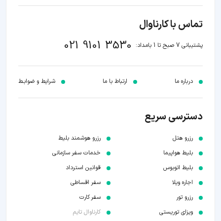
تماس با کارناوال
021 9101 3530
پشتیبانی 7 صبح تا 1 بامداد:
درباره ما
ارتباط با ما
شرایط و ضوابـط
دسترسی سریع
رزرو هتل
رزرو هوشمند بلیط
بلیط هواپیما
خدمات سفر سازمانی
بلیط اتوبوس
قوانین استرداد
اجاره ویلا
سفر اقساطی
رزرو تور
سفر کارت
ویزای توریستی
کارناوال تایم