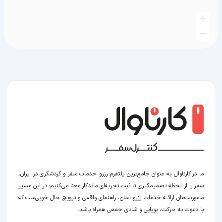
ما در کارناوال به عنوان جامع‌ترین پلتفرم رزرو خدمات سفر و گردشگری در ایران،
سفر را از لحظه‌ تصمیم‌گیری تا ثبت تجربه‌ای ماندگار معنا می‌کنیم؛ در این مسیر‍
ماموریت‌مان اراﺋــﻪ خدمات رزرو آسان، راهنمای واقعی و ترویج حال خوبی‌ست که
با دعوت به حرکت، پویایی و شادی جمعی همراه باشد.