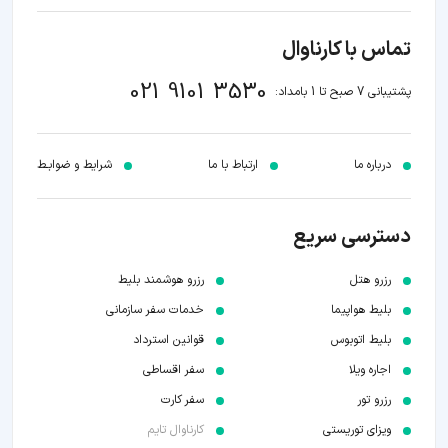
تماس با کارناوال
021 9101 3530
پشتیبانی 7 صبح تا 1 بامداد:
درباره ما
ارتباط با ما
شرایط و ضوابـط
دسترسی سریع
رزرو هتل
رزرو هوشمند بلیط
بلیط هواپیما
خدمات سفر سازمانی
بلیط اتوبوس
قوانین استرداد
اجاره ویلا
سفر اقساطی
رزرو تور
سفر کارت
ویزای توریستی
کارناوال تایم