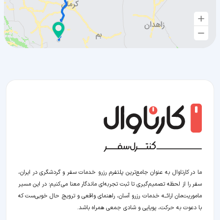
ما در کارناوال به عنوان جامع‌ترین پلتفرم رزرو خدمات سفر و گردشگری در ایران،
سفر را از لحظه‌ تصمیم‌گیری تا ثبت تجربه‌ای ماندگار معنا می‌کنیم؛ در این مسیر‍
ماموریت‌مان اراﺋــﻪ خدمات رزرو آسان، راهنمای واقعی و ترویج حال خوبی‌ست که
با دعوت به حرکت، پویایی و شادی جمعی همراه باشد.