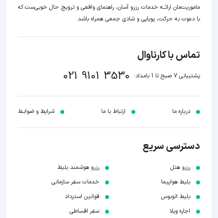
ماموریت‌مان اراﺋــﻪ خدمات رزرو آسان، راهنمای واقعی و ترویج حال خوبی‌ست که
با دعوت به حرکت، پویایی و شادی جمعی همراه باشد.
تماس با کارناوال
021 9101 3530
پشتیبانی 7 صبح تا 1 بامداد:
درباره ما
ارتباط با ما
شرایط و ضوابـط
دسترسی سریع
رزرو هتل
رزرو هوشمند بلیط
بلیط هواپیما
خدمات سفر سازمانی
بلیط اتوبوس
قوانین استرداد
اجاره ویلا
سفر اقساطی