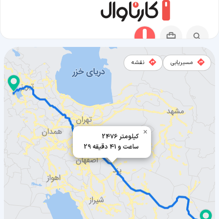
مسیریابی
نقشه
مسیر سراوان به ارومیه
×
2476 کیلومتر
29 ساعت و 41 دقیقه