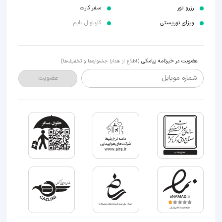
رزرو تور
سفر کارت
ویزای توریستی
کارناوال تایم
عضویت در خبرنامه پیامکی
(اطلاع از هدایا جشنواره‌ها و تخفیف‌ها)
شماره موبایل
عضویت