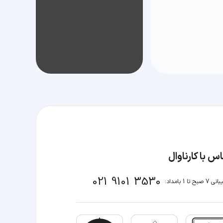
س با کارناوال
021 9101 3530
صبح تا 1 بامداد: