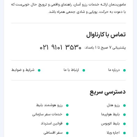
ماموریت‌مان اراﺋــﻪ خدمات رزرو آسان، راهنمای واقعی و ترویج حال خوبی‌ست که
با دعوت به حرکت، پویایی و شادی جمعی همراه باشد.
تماس با کارناوال
021 9101 3530
پشتیبانی 7 صبح تا 1 بامداد:
درباره ما
ارتباط با ما
شرایط و ضوابـط
دسترسی سریع
رزرو هتل
رزرو هوشمند بلیط
بلیط هواپیما
خدمات سفر سازمانی
بلیط اتوبوس
قوانین استرداد
اجاره ویلا
سفر اقساطی