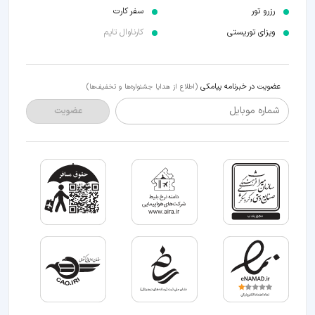
رزرو تور
سفر کارت
ویزای توریستی
کارناوال تایم
عضویت در خبرنامه پیامکی
(اطلاع از هدایا جشنواره‌ها و تخفیف‌ها)
شماره موبایل
عضویت