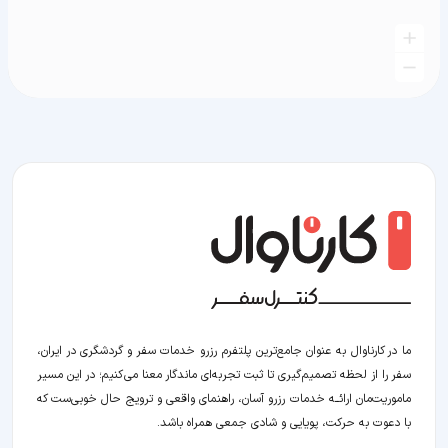
ما در کارناوال به عنوان جامع‌ترین پلتفرم رزرو خدمات سفر و گردشگری در ایران،
سفر را از لحظه‌ تصمیم‌گیری تا ثبت تجربه‌ای ماندگار معنا می‌کنیم؛ در این مسیر‍
ماموریت‌مان اراﺋــﻪ خدمات رزرو آسان، راهنمای واقعی و ترویج حال خوبی‌ست که
با دعوت به حرکت، پویایی و شادی جمعی همراه باشد.