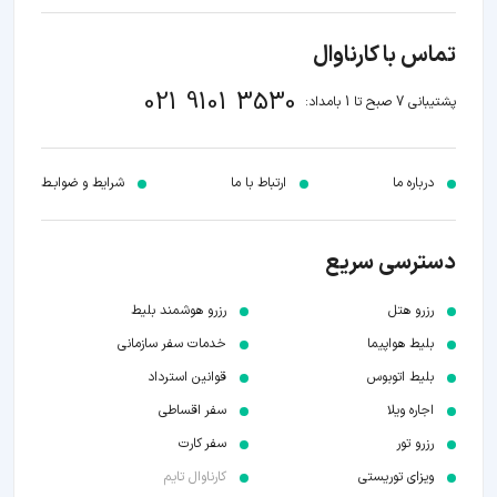
تماس با کارناوال
021 9101 3530
پشتیبانی 7 صبح تا 1 بامداد:
درباره ما
ارتباط با ما
شرایط و ضوابـط
دسترسی سریع
رزرو هتل
رزرو هوشمند بلیط
بلیط هواپیما
خدمات سفر سازمانی
بلیط اتوبوس
قوانین استرداد
اجاره ویلا
سفر اقساطی
رزرو تور
سفر کارت
ویزای توریستی
کارناوال تایم