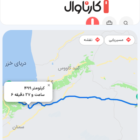
مسیریابی
نقشه
مسیر ساری به سبزوار
×
499 کیلومتر
6 ساعت و 27 دقیقه