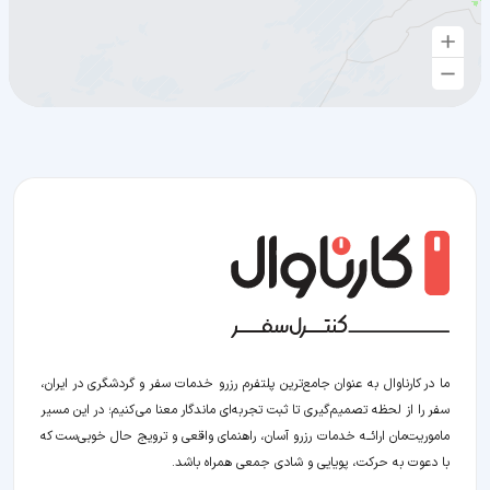
ما در کارناوال به عنوان جامع‌ترین پلتفرم رزرو خدمات سفر و گردشگری در ایران،
سفر را از لحظه‌ تصمیم‌گیری تا ثبت تجربه‌ای ماندگار معنا می‌کنیم؛ در این مسیر‍
ماموریت‌مان اراﺋــﻪ خدمات رزرو آسان، راهنمای واقعی و ترویج حال خوبی‌ست که
با دعوت به حرکت، پویایی و شادی جمعی همراه باشد.