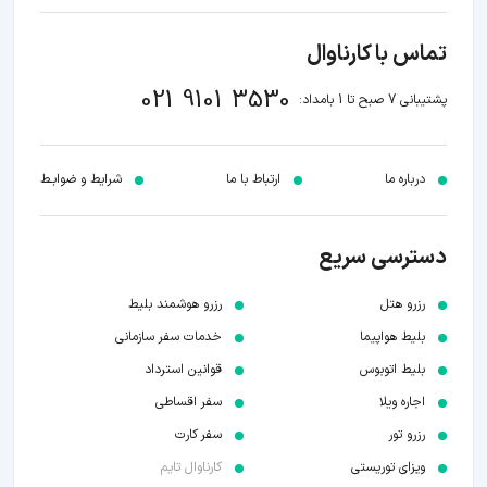
تماس با کارناوال
021 9101 3530
پشتیبانی 7 صبح تا 1 بامداد:
درباره ما
ارتباط با ما
شرایط و ضوابـط
دسترسی سریع
رزرو هتل
رزرو هوشمند بلیط
بلیط هواپیما
خدمات سفر سازمانی
بلیط اتوبوس
قوانین استرداد
اجاره ویلا
سفر اقساطی
رزرو تور
سفر کارت
ویزای توریستی
کارناوال تایم