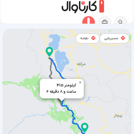
مسیریابی
نقشه
مسیر سروآباد به ارومیه
×
415 کیلومتر
6 ساعت و 8 دقیقه