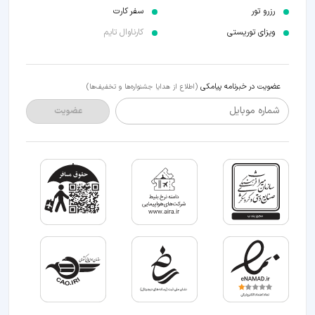
رزرو تور
سفر کارت
ویزای توریستی
کارناوال تایم
عضویت در خبرنامه پیامکی
(اطلاع از هدایا جشنواره‌ها و تخفیف‌ها)
شماره موبایل
عضویت