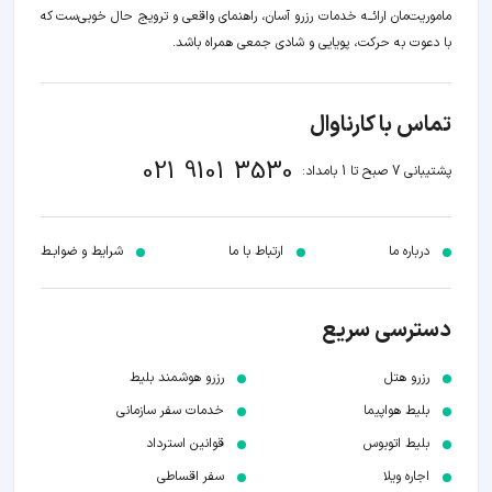
ماموریت‌مان اراﺋــﻪ خدمات رزرو آسان، راهنمای واقعی و ترویج حال خوبی‌ست که
با دعوت به حرکت، پویایی و شادی جمعی همراه باشد.
تماس با کارناوال
021 9101 3530
پشتیبانی 7 صبح تا 1 بامداد:
درباره ما
ارتباط با ما
شرایط و ضوابـط
دسترسی سریع
رزرو هتل
رزرو هوشمند بلیط
بلیط هواپیما
خدمات سفر سازمانی
بلیط اتوبوس
قوانین استرداد
اجاره ویلا
سفر اقساطی