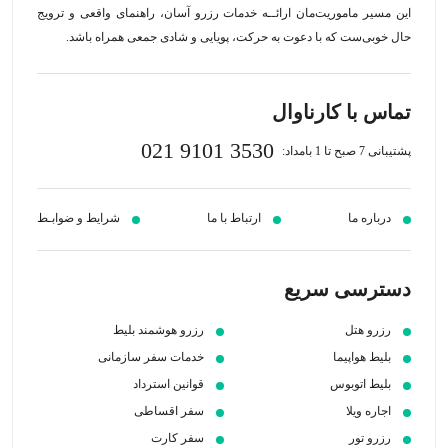
این مسیر‍ ماموریت‌مان اراﺋــﻪ خدمات رزرو آسان، راهنمای واقعی و ترویج
حال خوبی‌ست که با دعوت به حرکت، پویایی و شادی جمعی همراه باشد.
تماس با کارناوال
021 9101 3530
پشتیبانی 7 صبح تا 1 بامداد:
درباره ما
ارتباط با ما
شرایط و ضوابـط
دسترسی سریع
رزرو هتل
رزرو هوشمند بلیط
بلیط هواپیما
خدمات سفر سازمانی
بلیط اتوبوس
قوانین استرداد
اجاره ویلا
سفر اقساطی
رزرو تور
سفر کارت