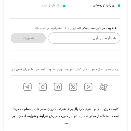
ویزای توریستی
کارناوال تایم
عضویت در خبرنامه پیامکی
(اطلاع از هدایا جشنواره‌ها و تخفیف‌ها)
شماره موبایل
عضویت
ویلا رامسر
هتل مشهد
هتل کیش
هواپیما تهران مشهد
بلیط هواپیما تهران کیش
ویلا شمال
کلیه حقوق مادی و معنوی کارناوال برای شرکت کاروان سفر های نیکسام محفوظ
است. استفاده از محتوای سایت تنها در صورت پذیرش
شرایط و ضوابط
امکان پذیر
است.