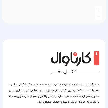
ما در کارناوال به عنوان جامع‌ترین پلتفرم رزرو خدمات سفر و گردشگری در ایران،
سفر را از لحظه‌ تصمیم‌گیری تا ثبت تجربه‌ای ماندگار معنا می‌کنیم؛ در این مسیر‍
ماموریت‌مان اراﺋــﻪ خدمات رزرو آسان، راهنمای واقعی و ترویج حال خوبی‌ست که
با دعوت به حرکت، پویایی و شادی جمعی همراه باشد.