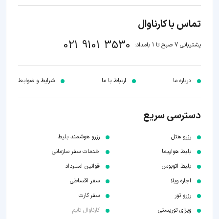
تماس با کارناوال
021 9101 3530
پشتیبانی 7 صبح تا 1 بامداد:
درباره ما
ارتباط با ما
شرایط و ضوابـط
دسترسی سریع
رزرو هتل
رزرو هوشمند بلیط
بلیط هواپیما
خدمات سفر سازمانی
بلیط اتوبوس
قوانین استرداد
اجاره ویلا
سفر اقساطی
رزرو تور
سفر کارت
ویزای توریستی
کارناوال تایم