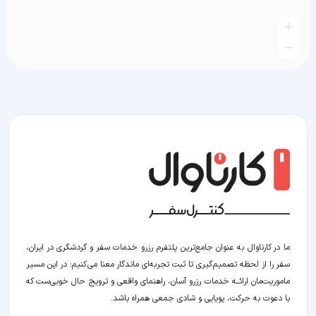
ما در کارناوال به عنوان جامع‌ترین پلتفرم رزرو خدمات سفر و گردشگری در ایران،
سفر را از لحظه‌ تصمیم‌گیری تا ثبت تجربه‌ای ماندگار معنا می‌کنیم؛ در این مسیر‍
ماموریت‌مان اراﺋــﻪ خدمات رزرو آسان، راهنمای واقعی و ترویج حال خوبی‌ست که
با دعوت به حرکت، پویایی و شادی جمعی همراه باشد.