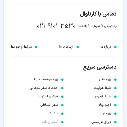
تماس با کارناوال
021 9101 3530
پشتیبانی 7 صبح تا 1 بامداد:
درباره ما
ارتباط با ما
شرایط و ضوابـط
دسترسی سریع
رزرو هتل
رزرو هوشمند بلیط
بلیط هواپیما
خدمات سفر سازمانی
بلیط اتوبوس
قوانین استرداد
اجاره ویلا
سفر اقساطی
رزرو تور
سفر کارت
ویزای توریستی
کارناوال تایم