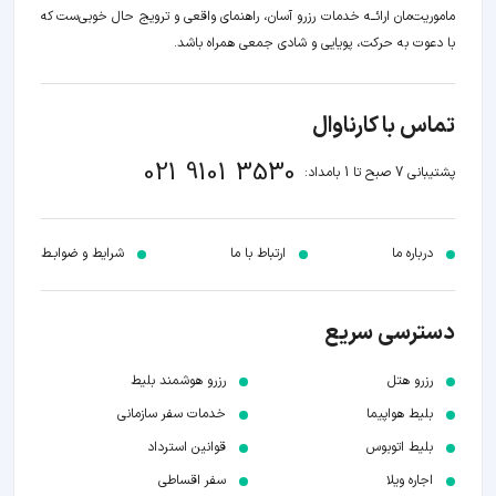
ماموریت‌مان اراﺋــﻪ خدمات رزرو آسان، راهنمای واقعی و ترویج حال خوبی‌ست که
با دعوت به حرکت، پویایی و شادی جمعی همراه باشد.
تماس با کارناوال
021 9101 3530
پشتیبانی 7 صبح تا 1 بامداد:
درباره ما
ارتباط با ما
شرایط و ضوابـط
دسترسی سریع
رزرو هتل
رزرو هوشمند بلیط
بلیط هواپیما
خدمات سفر سازمانی
بلیط اتوبوس
قوانین استرداد
اجاره ویلا
سفر اقساطی