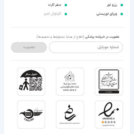
رزرو تور
سفر کارت
ویزای توریستی
کارناوال تایم
عضویت در خبرنامه پیامکی
(اطلاع از هدایا جشنواره‌ها و تخفیف‌ها)
شماره موبایل
عضویت