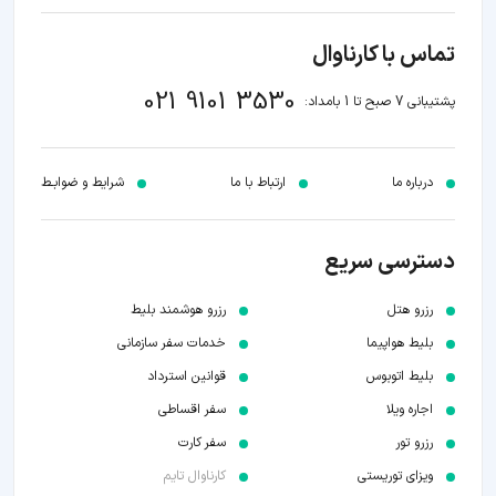
تماس با کارناوال
021 9101 3530
پشتیبانی 7 صبح تا 1 بامداد:
درباره ما
ارتباط با ما
شرایط و ضوابـط
دسترسی سریع
رزرو هتل
رزرو هوشمند بلیط
بلیط هواپیما
خدمات سفر سازمانی
بلیط اتوبوس
قوانین استرداد
اجاره ویلا
سفر اقساطی
رزرو تور
سفر کارت
ویزای توریستی
کارناوال تایم