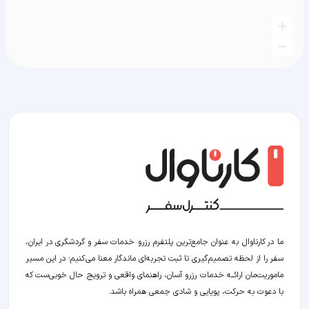
ما در کارناوال به عنوان جامع‌ترین پلتفرم رزرو خدمات سفر و گردشگری در ایران،
سفر را از لحظه‌ تصمیم‌گیری تا ثبت تجربه‌ای ماندگار معنا می‌کنیم؛ در این مسیر‍
ماموریت‌مان اراﺋــﻪ خدمات رزرو آسان، راهنمای واقعی و ترویج حال خوبی‌ست که
با دعوت به حرکت، پویایی و شادی جمعی همراه باشد.