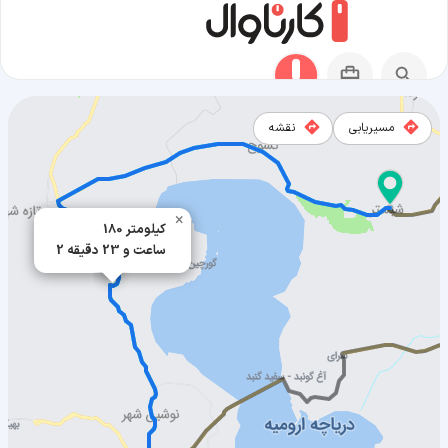
مسیریابی
نقشه
مسیر شبستر به ارومیه
×
180 کیلومتر
2 ساعت و 23 دقیقه