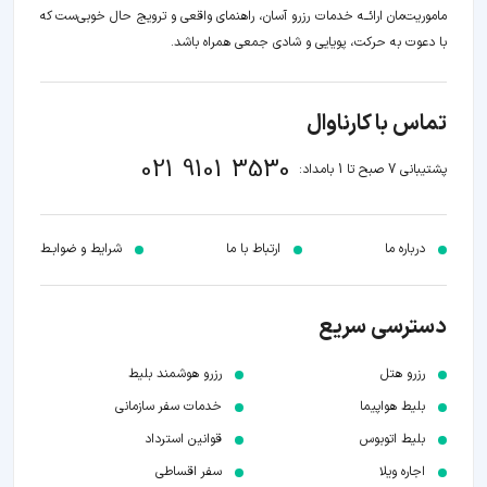
ماموریت‌مان اراﺋــﻪ خدمات رزرو آسان، راهنمای واقعی و ترویج حال خوبی‌ست که
با دعوت به حرکت، پویایی و شادی جمعی همراه باشد.
تماس با کارناوال
021 9101 3530
پشتیبانی 7 صبح تا 1 بامداد:
درباره ما
ارتباط با ما
شرایط و ضوابـط
دسترسی سریع
رزرو هتل
رزرو هوشمند بلیط
بلیط هواپیما
خدمات سفر سازمانی
بلیط اتوبوس
قوانین استرداد
اجاره ویلا
سفر اقساطی