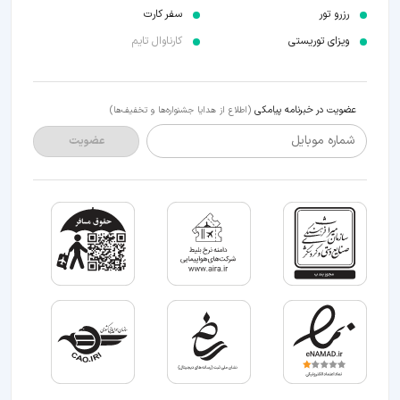
رزرو تور
سفر کارت
ویزای توریستی
کارناوال تایم
عضویت در خبرنامه پیامکی
(اطلاع از هدایا جشنواره‌ها و تخفیف‌ها)
شماره موبایل
عضویت