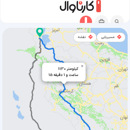
مسیریابی
نقشه
مسیر شادگان به ارومیه
×
1130 کیلومتر
15 ساعت و 1 دقیقه