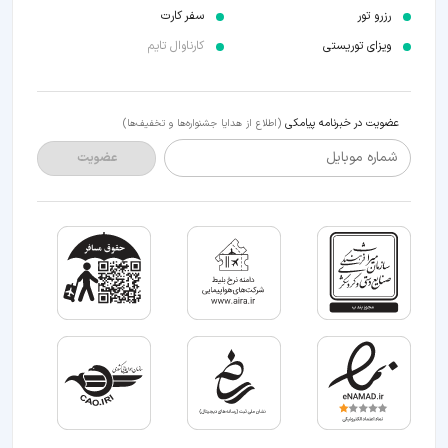
رزرو تور
سفر کارت
ویزای توریستی
کارناوال تایم
عضویت در خبرنامه پیامکی
(اطلاع از هدایا جشنواره‌ها و تخفیف‌ها)
شماره موبایل
عضویت