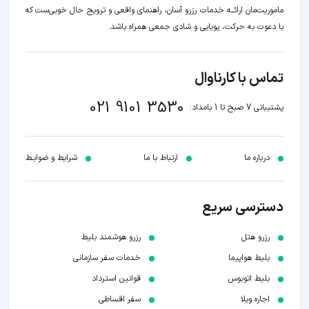
ماموریت‌مان اراﺋــﻪ خدمات رزرو آسان، راهنمای واقعی و ترویج حال خوبی‌ست که
با دعوت به حرکت، پویایی و شادی جمعی همراه باشد.
تماس با کارناوال
021 9101 3530
پشتیبانی 7 صبح تا 1 بامداد:
درباره ما
ارتباط با ما
شرایط و ضوابـط
دسترسی سریع
رزرو هتل
رزرو هوشمند بلیط
بلیط هواپیما
خدمات سفر سازمانی
بلیط اتوبوس
قوانین استرداد
اجاره ویلا
سفر اقساطی