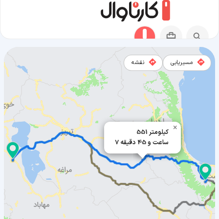
مسیریابی
نقشه
مسیر شفت به ارومیه
×
551 کیلومتر
7 ساعت و 45 دقیقه