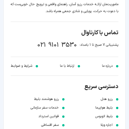
ماموریت‌مان اراﺋــﻪ خدمات رزرو آسان، راهنمای واقعی و ترویج حال خوبی‌ست که
با دعوت به حرکت، پویایی و شادی جمعی همراه باشد.
تماس با کارناوال
021 9101 3530
پشتیبانی 7 صبح تا 1 بامداد:
درباره ما
ارتباط با ما
شرایط و ضوابـط
دسترسی سریع
رزرو هتل
رزرو هوشمند بلیط
بلیط هواپیما
خدمات سفر سازمانی
بلیط اتوبوس
قوانین استرداد
اجاره ویلا
سفر اقساطی