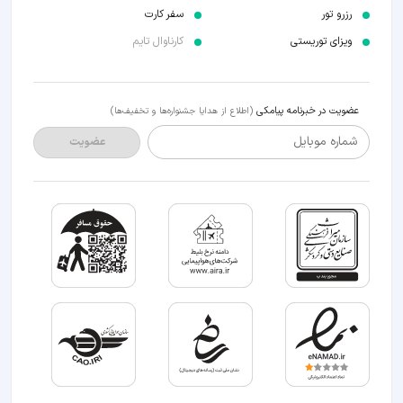
رزرو تور
سفر کارت
ویزای توریستی
کارناوال تایم
عضویت در خبرنامه پیامکی
(اطلاع از هدایا جشنواره‌ها و تخفیف‌ها)
شماره موبایل
عضویت