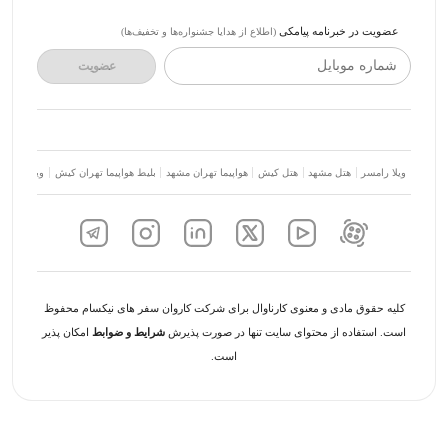
عضویت در خبرنامه پیامکی
(اطلاع از هدایا جشنواره‌ها و تخفیف‌ها)
شماره موبایل
عضویت
ویلا رامسر
هتل مشهد
هتل کیش
هواپیما تهران مشهد
بلیط هواپیما تهران کیش
ویلا شمال
کلیه حقوق مادی و معنوی کارناوال برای شرکت کاروان سفر های نیکسام محفوظ
است. استفاده از محتوای سایت تنها در صورت پذیرش
شرایط و ضوابط
امکان پذیر
است.