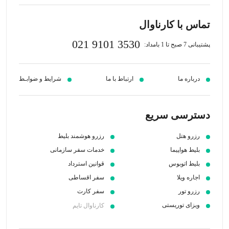
تماس با کارناوال
021 9101 3530
پشتیبانی 7 صبح تا 1 بامداد:
درباره ما
ارتباط با ما
شرایط و ضوابـط
دسترسی سریع
رزرو هتل
رزرو هوشمند بلیط
بلیط هواپیما
خدمات سفر سازمانی
بلیط اتوبوس
قوانین استرداد
اجاره ویلا
سفر اقساطی
رزرو تور
سفر کارت
ویزای توریستی
کارناوال تایم