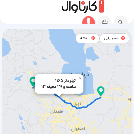
مسیریابی
نقشه
مسیر شاهرود به ارومیه
×
1165 کیلومتر
13 ساعت و 39 دقیقه