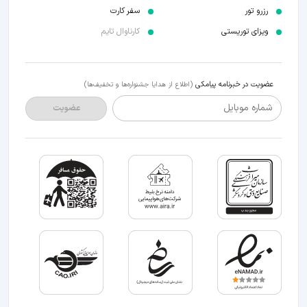
رزرو تور
سفر کارت
ویزای توریستی
کارناوال تایم
عضویت در خبرنامه پیامکی
(اطلاع از هدایا جشنواره‌ها و تخفیف‌ها)
شماره موبایل
عضویت