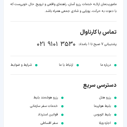
ماموریت‌مان اراﺋــﻪ خدمات رزرو آسان، راهنمای واقعی و ترویج حال خوبی‌ست که
با دعوت به حرکت، پویایی و شادی جمعی همراه باشد.
تماس با کارناوال
021 9101 3530
پشتیبانی 7 صبح تا 1 بامداد:
درباره ما
ارتباط با ما
شرایط و ضوابـط
دسترسی سریع
رزرو هتل
رزرو هوشمند بلیط
بلیط هواپیما
خدمات سفر سازمانی
بلیط اتوبوس
قوانین استرداد
اجاره ویلا
سفر اقساطی