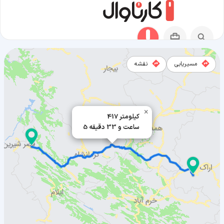
مسیریابی
نقشه
مسیر شازند به سر پل ذهاب
×
417 کیلومتر
5 ساعت و 33 دقیقه