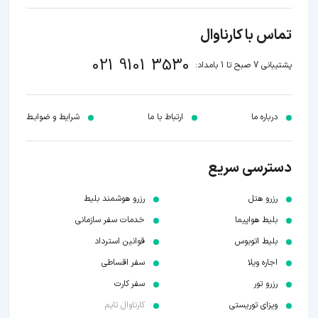
تماس با کارناوال
021 9101 3530
پشتیبانی 7 صبح تا 1 بامداد:
درباره ما
ارتباط با ما
شرایط و ضوابـط
دسترسی سریع
رزرو هتل
رزرو هوشمند بلیط
بلیط هواپیما
خدمات سفر سازمانی
بلیط اتوبوس
قوانین استرداد
اجاره ویلا
سفر اقساطی
رزرو تور
سفر کارت
ویزای توریستی
کارناوال تایم