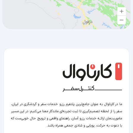
ما در کارناوال به عنوان جامع‌ترین پلتفرم رزرو خدمات سفر و گردشگری در ایران،
سفر را از لحظه‌ تصمیم‌گیری تا ثبت تجربه‌ای ماندگار معنا می‌کنیم؛ در این مسیر‍
ماموریت‌مان اراﺋــﻪ خدمات رزرو آسان، راهنمای واقعی و ترویج حال خوبی‌ست که
با دعوت به حرکت، پویایی و شادی جمعی همراه باشد.