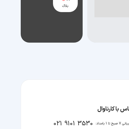
بلاگ
س با کارناوال
021 9101 3530
صبح تا 1 بامداد: