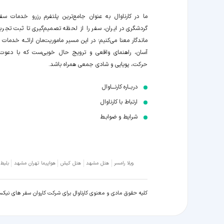
ما در کارناوال به عنوان جامع‌ترین پلتفرم رزرو خدمات سف
گردشگری در ایران، سفر را از لحظه‌ تصمیم‌گیری تا ثبت تجربه
ماندگار معنا می‌کنیم؛ در این مسیر‍ ماموریت‌مان اراﺋــﻪ خدمات ر
آسان، راهنمای واقعی و ترویج حال خوبی‌ست که با دعوت
حرکت، پویایی و شادی جمعی همراه باشد.
دربــاره کارنـــاوال
ارتباط با کارناوال
شرایط و ضوابـط
ویلا رامسر
هتل مشهد
هتل کیش
هواپیما تهران مشهد
بلیط
کلیه حقوق مادی و معنوی کارناوال برای شرکت کاروان سفر های نیک