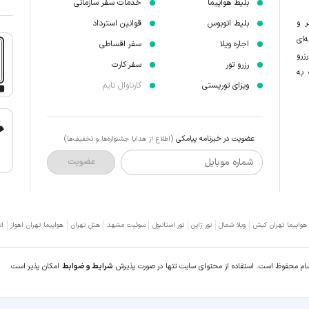
بلیط هواپیما
خدمات سفر سازمانی
ر و
بلیط اتوبوس
قوانین استرداد
‌ای
اجاره ویلا
سفر اقساطی
زرو
رزرو تور
سفر کارت
 به
ویزای توریستی
کارناوال تایم
عضویت در خبرنامه پیامکی
(اطلاع از هدایا جشنواره‌ها و تخفیف‌ها)
شماره موبایل
عضویت
 هواپیما تهران کیش
ویلا شمال
تور ژاپن
تور استانبول
سوئیت مشهد
هتل تهران
هواپیما تهران اهواز
ات
سام محفوظ است. استفاده از محتوای سایت تنها در صورت پذیرش
شرایط و ضوابط
امکان پذیر است.