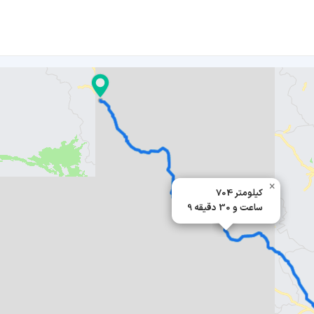
×
704 کیلومتر
9 ساعت و 30 دقیقه