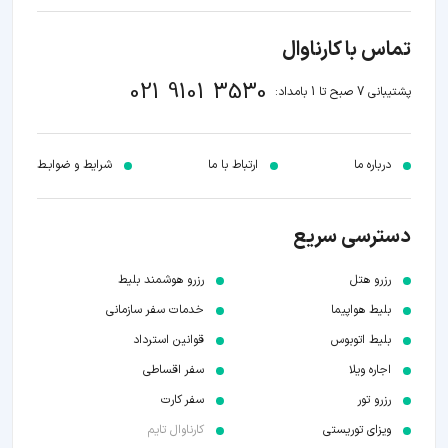
تماس با کارناوال
021 9101 3530
پشتیبانی 7 صبح تا 1 بامداد:
درباره ما
ارتباط با ما
شرایط و ضوابـط
دسترسی سریع
رزرو هتل
رزرو هوشمند بلیط
بلیط هواپیما
خدمات سفر سازمانی
بلیط اتوبوس
قوانین استرداد
اجاره ویلا
سفر اقساطی
رزرو تور
سفر کارت
ویزای توریستی
کارناوال تایم