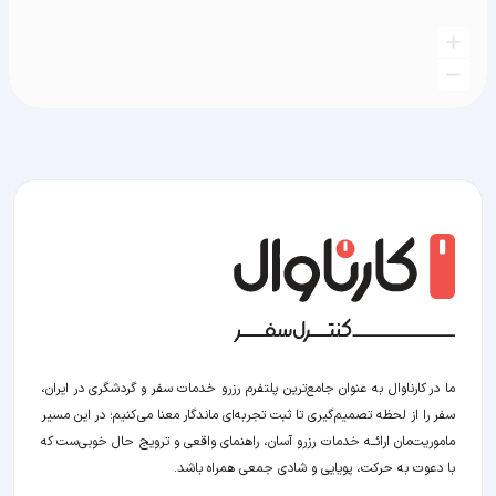
ما در کارناوال به عنوان جامع‌ترین پلتفرم رزرو خدمات سفر و گردشگری در ایران،
سفر را از لحظه‌ تصمیم‌گیری تا ثبت تجربه‌ای ماندگار معنا می‌کنیم؛ در این مسیر‍
ماموریت‌مان اراﺋــﻪ خدمات رزرو آسان، راهنمای واقعی و ترویج حال خوبی‌ست که
با دعوت به حرکت، پویایی و شادی جمعی همراه باشد.