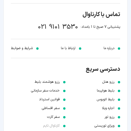
تماس با کارناوال
021 9101 3530
پشتیبانی 7 صبح تا 1 بامداد:
درباره ما
ارتباط با ما
شرایط و ضوابـط
دسترسی سریع
رزرو هتل
رزرو هوشمند بلیط
بلیط هواپیما
خدمات سفر سازمانی
بلیط اتوبوس
قوانین استرداد
اجاره ویلا
سفر اقساطی
رزرو تور
سفر کارت
ویزای توریستی
کارناوال تایم