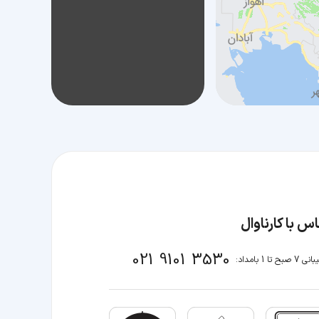
س با کارناوال
021 9101 3530
صبح تا 1 بامداد: