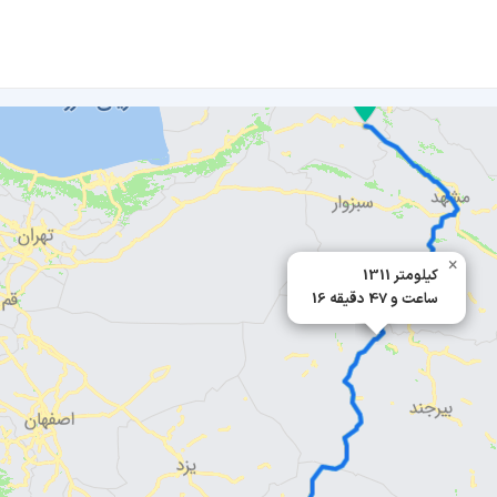
×
1311 کیلومتر
16 ساعت و 47 دقیقه