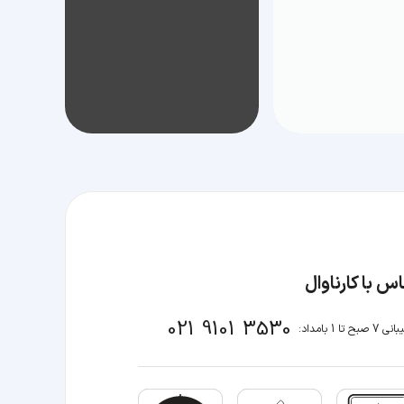
س با کارناوال
021 9101 3530
صبح تا 1 بامداد: