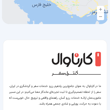
ما در کارناوال به عنوان جامع‌ترین پلتفرم رزرو خدمات سفر و گردشگری در ایران،
سفر را از لحظه‌ تصمیم‌گیری تا ثبت تجربه‌ای ماندگار معنا می‌کنیم؛ در این مسیر‍
ماموریت‌مان اراﺋــﻪ خدمات رزرو آسان، راهنمای واقعی و ترویج حال خوبی‌ست که
با دعوت به حرکت، پویایی و شادی جمعی همراه باشد.