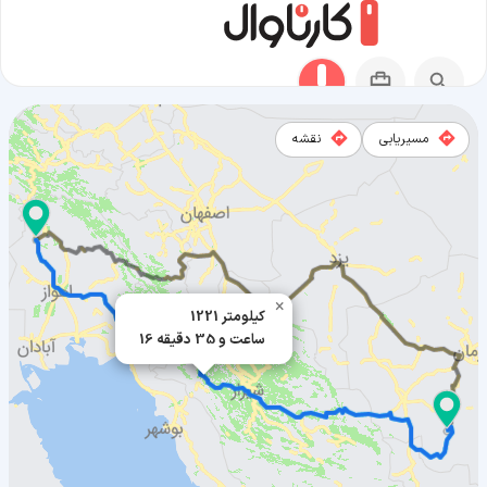
مسیریابی
نقشه
مسیر شوش به بافت
×
1221 کیلومتر
16 ساعت و 35 دقیقه