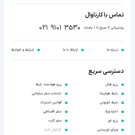
تماس با کارناوال
021 9101 3530
پشتیبانی 7 صبح تا 1 بامداد:
درباره ما
ارتباط با ما
شرایط و ضوابـط
دسترسی سریع
رزرو هتل
رزرو هوشمند بلیط
بلیط هواپیما
خدمات سفر سازمانی
بلیط اتوبوس
قوانین استرداد
اجاره ویلا
سفر اقساطی
رزرو تور
سفر کارت
ویزای توریستی
کارناوال تایم