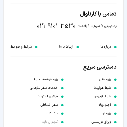
تماس با کارناوال
021 9101 3530
پشتیبانی 7 صبح تا 1 بامداد:
درباره ما
ارتباط با ما
شرایط و ضوابـط
دسترسی سریع
رزرو هتل
رزرو هوشمند بلیط
بلیط هواپیما
خدمات سفر سازمانی
بلیط اتوبوس
قوانین استرداد
اجاره ویلا
سفر اقساطی
رزرو تور
سفر کارت
ویزای توریستی
کارناوال تایم