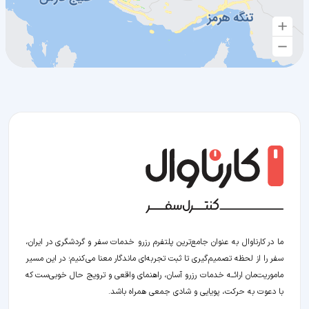
ما در کارناوال به عنوان جامع‌ترین پلتفرم رزرو خدمات سفر و گردشگری در ایران،
سفر را از لحظه‌ تصمیم‌گیری تا ثبت تجربه‌ای ماندگار معنا می‌کنیم؛ در این مسیر‍
ماموریت‌مان اراﺋــﻪ خدمات رزرو آسان، راهنمای واقعی و ترویج حال خوبی‌ست که
با دعوت به حرکت، پویایی و شادی جمعی همراه باشد.