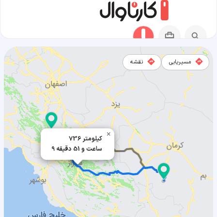
مسیریابی
نقشه
مسیر سی سخت به بافت
×
736 کیلومتر
9 ساعت و 51 دقیقه