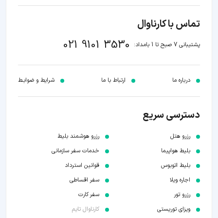
تماس با کارناوال
021 9101 3530
پشتیبانی 7 صبح تا 1 بامداد:
درباره ما
ارتباط با ما
شرایط و ضوابـط
دسترسی سریع
رزرو هتل
رزرو هوشمند بلیط
بلیط هواپیما
خدمات سفر سازمانی
بلیط اتوبوس
قوانین استرداد
اجاره ویلا
سفر اقساطی
رزرو تور
سفر کارت
ویزای توریستی
کارناوال تایم