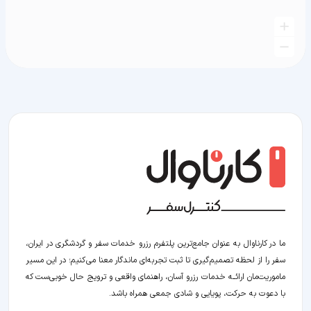
ما در کارناوال به عنوان جامع‌ترین پلتفرم رزرو خدمات سفر و گردشگری در ایران،
سفر را از لحظه‌ تصمیم‌گیری تا ثبت تجربه‌ای ماندگار معنا می‌کنیم؛ در این مسیر‍
ماموریت‌مان اراﺋــﻪ خدمات رزرو آسان، راهنمای واقعی و ترویج حال خوبی‌ست که
با دعوت به حرکت، پویایی و شادی جمعی همراه باشد.