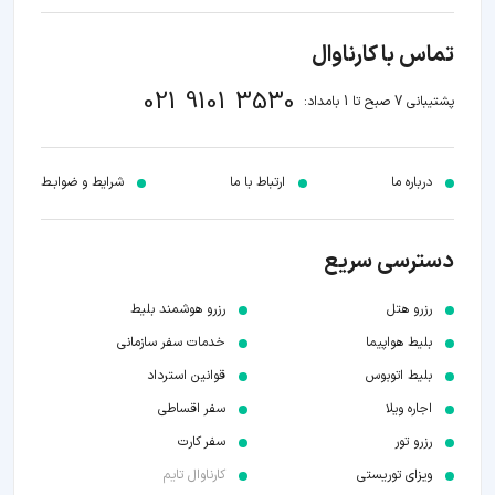
تماس با کارناوال
021 9101 3530
پشتیبانی 7 صبح تا 1 بامداد:
درباره ما
ارتباط با ما
شرایط و ضوابـط
دسترسی سریع
رزرو هتل
رزرو هوشمند بلیط
بلیط هواپیما
خدمات سفر سازمانی
بلیط اتوبوس
قوانین استرداد
اجاره ویلا
سفر اقساطی
رزرو تور
سفر کارت
ویزای توریستی
کارناوال تایم