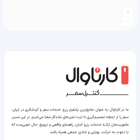
ما در کارناوال به عنوان جامع‌ترین پلتفرم رزرو خدمات سفر و گردشگری در ایران،
سفر را از لحظه‌ تصمیم‌گیری تا ثبت تجربه‌ای ماندگار معنا می‌کنیم؛ در این مسیر‍
ماموریت‌مان اراﺋــﻪ خدمات رزرو آسان، راهنمای واقعی و ترویج حال خوبی‌ست که
با دعوت به حرکت، پویایی و شادی جمعی همراه باشد.