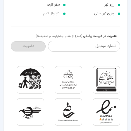
رزرو تور
سفر کارت
ویزای توریستی
کارناوال تایم
عضویت در خبرنامه پیامکی
(اطلاع از هدایا جشنواره‌ها و تخفیف‌ها)
شماره موبایل
عضویت