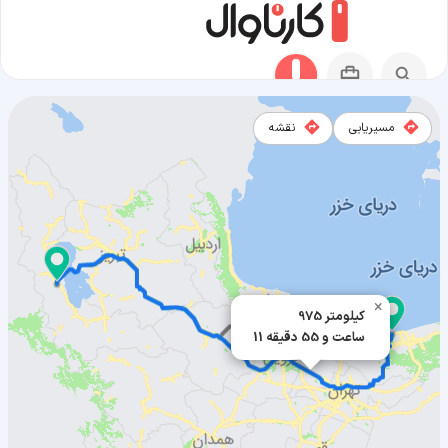
مسیریابی
نقشه
مسیر سرخرود به ارومیه
×
975 کیلومتر
11 ساعت و 55 دقیقه