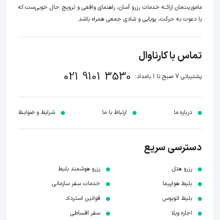
ماموریت‌مان اراﺋــﻪ خدمات رزرو آسان، راهنمای واقعی و ترویج حال خوبی‌ست که
با دعوت به حرکت، پویایی و شادی جمعی همراه باشد.
تماس با کارناوال
021 9101 3530
پشتیبانی 7 صبح تا 1 بامداد:
درباره ما
ارتباط با ما
شرایط و ضوابـط
دسترسی سریع
رزرو هتل
رزرو هوشمند بلیط
بلیط هواپیما
خدمات سفر سازمانی
بلیط اتوبوس
قوانین استرداد
اجاره ویلا
سفر اقساطی