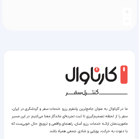
ما در کارناوال به عنوان جامع‌ترین پلتفرم رزرو خدمات سفر و گردشگری در ایران،
سفر را از لحظه‌ تصمیم‌گیری تا ثبت تجربه‌ای ماندگار معنا می‌کنیم؛ در این مسیر‍
ماموریت‌مان اراﺋــﻪ خدمات رزرو آسان، راهنمای واقعی و ترویج حال خوبی‌ست که
با دعوت به حرکت، پویایی و شادی جمعی همراه باشد.