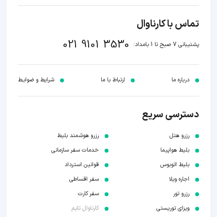
تماس با کارناوال
021 9101 3530
پشتیبانی 7 صبح تا 1 بامداد:
درباره ما
ارتباط با ما
شرایط و ضوابـط
دسترسی سریع
رزرو هتل
رزرو هوشمند بلیط
بلیط هواپیما
خدمات سفر سازمانی
بلیط اتوبوس
قوانین استرداد
اجاره ویلا
سفر اقساطی
رزرو تور
سفر کارت
ویزای توریستی
کارناوال تایم