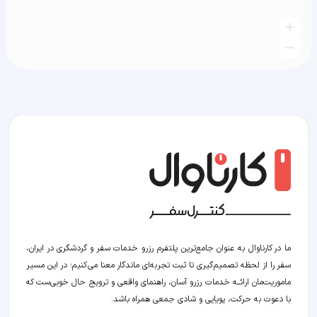
ما در کارناوال به عنوان جامع‌ترین پلتفرم رزرو خدمات سفر و گردشگری در ایران،
سفر را از لحظه‌ تصمیم‌گیری تا ثبت تجربه‌ای ماندگار معنا می‌کنیم؛ در این مسیر‍
ماموریت‌مان اراﺋــﻪ خدمات رزرو آسان، راهنمای واقعی و ترویج حال خوبی‌ست که
با دعوت به حرکت، پویایی و شادی جمعی همراه باشد.