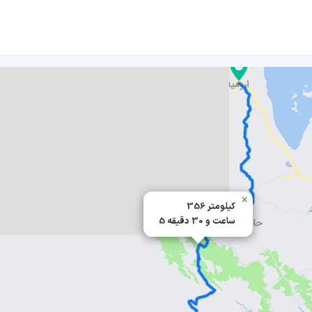
×
356 کیلومتر
5 ساعت و 30 دقیقه