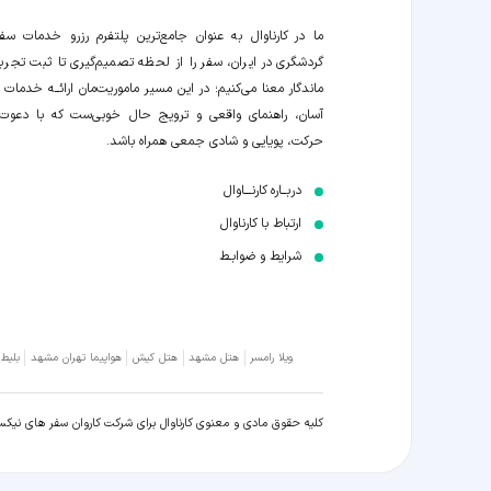
ما در کارناوال به عنوان جامع‌ترین پلتفرم رزرو خدمات سف
گردشگری در ایران، سفر را از لحظه‌ تصمیم‌گیری تا ثبت تجربه
ماندگار معنا می‌کنیم؛ در این مسیر‍ ماموریت‌مان اراﺋــﻪ خدمات ر
آسان، راهنمای واقعی و ترویج حال خوبی‌ست که با دعوت
حرکت، پویایی و شادی جمعی همراه باشد.
دربــاره کارنـــاوال
ارتباط با کارناوال
شرایط و ضوابـط
ویلا رامسر
هتل مشهد
هتل کیش
هواپیما تهران مشهد
بلیط
کلیه حقوق مادی و معنوی کارناوال برای شرکت کاروان سفر های نیک