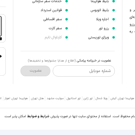
بلیط هواپیما
خدمات سفر سازمانی
ر و
بلیط اتوبوس
قوانین استرداد
‌ای
اجاره ویلا
سفر اقساطی
زرو
رزرو تور
سفر کارت
 به
ویزای توریستی
کارناوال تایم
عضویت در خبرنامه پیامکی
(اطلاع از هدایا جشنواره‌ها و تخفیف‌ها)
شماره موبایل
عضویت
 هواپیما تهران کیش
ویلا شمال
تور ژاپن
تور استانبول
سوئیت مشهد
هتل تهران
هواپیما تهران اهواز
ات
سام محفوظ است. استفاده از محتوای سایت تنها در صورت پذیرش
شرایط و ضوابط
امکان پذیر است.