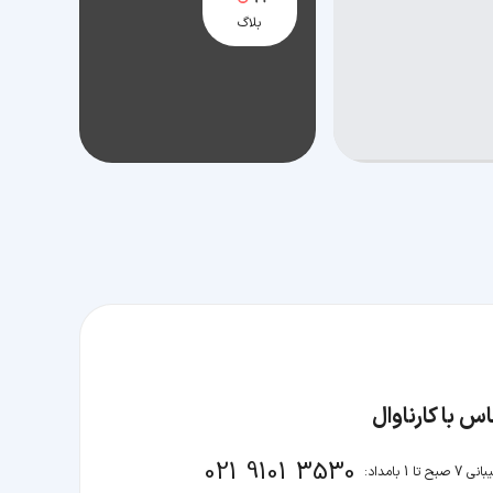
بلاگ
س با کارناوال
021 9101 3530
صبح تا 1 بامداد: