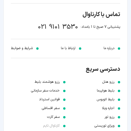
تماس با کارناوال
021 9101 3530
پشتیبانی 7 صبح تا 1 بامداد:
درباره ما
ارتباط با ما
شرایط و ضوابـط
دسترسی سریع
رزرو هتل
رزرو هوشمند بلیط
بلیط هواپیما
خدمات سفر سازمانی
بلیط اتوبوس
قوانین استرداد
اجاره ویلا
سفر اقساطی
رزرو تور
سفر کارت
ویزای توریستی
کارناوال تایم