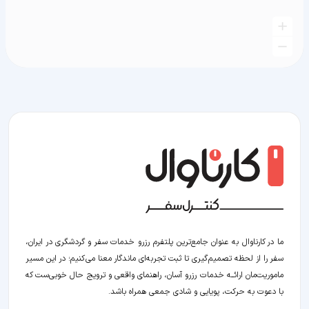
ما در کارناوال به عنوان جامع‌ترین پلتفرم رزرو خدمات سفر و گردشگری در ایران،
سفر را از لحظه‌ تصمیم‌گیری تا ثبت تجربه‌ای ماندگار معنا می‌کنیم؛ در این مسیر‍
ماموریت‌مان اراﺋــﻪ خدمات رزرو آسان، راهنمای واقعی و ترویج حال خوبی‌ست که
با دعوت به حرکت، پویایی و شادی جمعی همراه باشد.