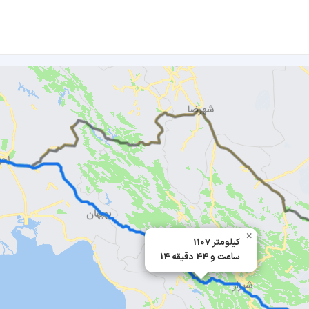
×
1107 کیلومتر
14 ساعت و 44 دقیقه