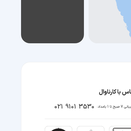
س با کارناوال
021 9101 3530
صبح تا 1 بامداد: