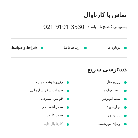
تماس با کارناوال
021 9101 3530
پشتیبانی 7 صبح تا 1 بامداد:
درباره ما
ارتباط با ما
شرایط و ضوابـط
دسترسی سریع
رزرو هتل
رزرو هوشمند بلیط
بلیط هواپیما
خدمات سفر سازمانی
بلیط اتوبوس
قوانین استرداد
اجاره ویلا
سفر اقساطی
رزرو تور
سفر کارت
ویزای توریستی
کارناوال تایم