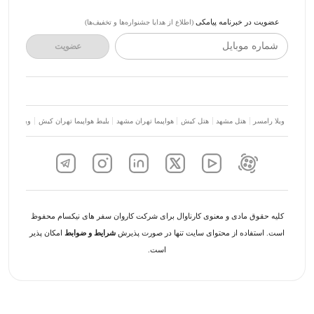
عضویت در خبرنامه پیامکی
(اطلاع از هدایا جشنواره‌ها و تخفیف‌ها)
شماره موبایل
عضویت
ویلا رامسر
هتل مشهد
هتل کیش
هواپیما تهران مشهد
بلیط هواپیما تهران کیش
ویلا شمال
کلیه حقوق مادی و معنوی کارناوال برای شرکت کاروان سفر های نیکسام محفوظ
است. استفاده از محتوای سایت تنها در صورت پذیرش
شرایط و ضوابط
امکان پذیر
است.