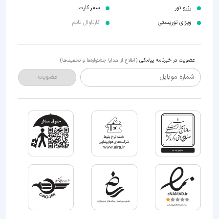
رزرو تور
سفر کارت
ویزای توریستی
کارناوال تایم
عضویت در خبرنامه پیامکی
(اطلاع از هدایا جشنواره‌ها و تخفیف‌ها)
شماره موبایل
عضویت