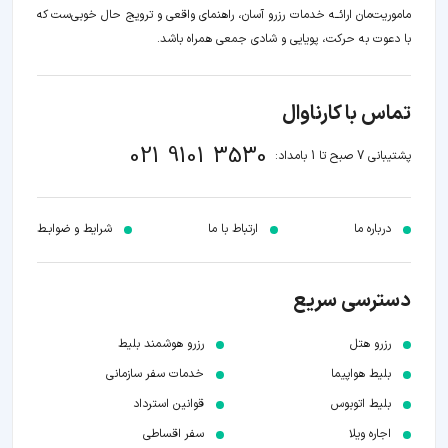
ماموریت‌مان اراﺋــﻪ خدمات رزرو آسان، راهنمای واقعی و ترویج حال خوبی‌ست که
با دعوت به حرکت، پویایی و شادی جمعی همراه باشد.
تماس با کارناوال
021 9101 3530
پشتیبانی 7 صبح تا 1 بامداد:
درباره ما
ارتباط با ما
شرایط و ضوابـط
دسترسی سریع
رزرو هتل
رزرو هوشمند بلیط
بلیط هواپیما
خدمات سفر سازمانی
بلیط اتوبوس
قوانین استرداد
اجاره ویلا
سفر اقساطی