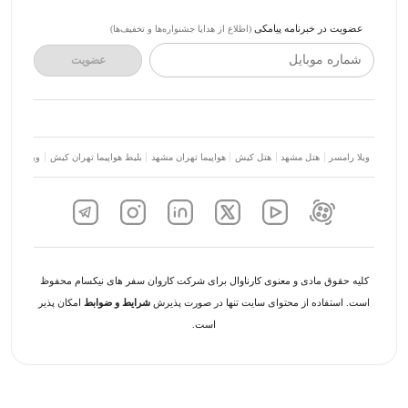
عضویت در خبرنامه پیامکی
(اطلاع از هدایا جشنواره‌ها و تخفیف‌ها)
شماره موبایل
عضویت
ویلا رامسر
هتل مشهد
هتل کیش
هواپیما تهران مشهد
بلیط هواپیما تهران کیش
ویلا شمال
کلیه حقوق مادی و معنوی کارناوال برای شرکت کاروان سفر های نیکسام محفوظ
است. استفاده از محتوای سایت تنها در صورت پذیرش
شرایط و ضوابط
امکان پذیر
است.