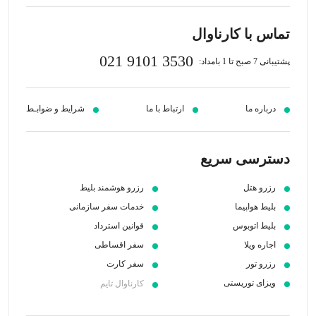
تماس با کارناوال
021 9101 3530
پشتیبانی 7 صبح تا 1 بامداد:
درباره ما
ارتباط با ما
شرایط و ضوابـط
دسترسی سریع
رزرو هتل
رزرو هوشمند بلیط
بلیط هواپیما
خدمات سفر سازمانی
بلیط اتوبوس
قوانین استرداد
اجاره ویلا
سفر اقساطی
رزرو تور
سفر کارت
ویزای توریستی
کارناوال تایم