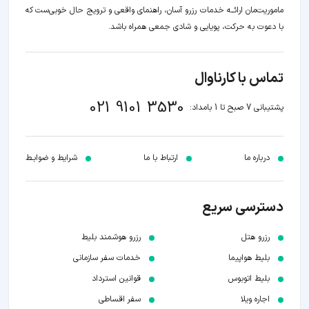
ماموریت‌مان اراﺋــﻪ خدمات رزرو آسان، راهنمای واقعی و ترویج حال خوبی‌ست که
با دعوت به حرکت، پویایی و شادی جمعی همراه باشد.
تماس با کارناوال
021 9101 3530
پشتیبانی 7 صبح تا 1 بامداد:
درباره ما
ارتباط با ما
شرایط و ضوابـط
دسترسی سریع
رزرو هتل
رزرو هوشمند بلیط
بلیط هواپیما
خدمات سفر سازمانی
بلیط اتوبوس
قوانین استرداد
اجاره ویلا
سفر اقساطی