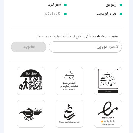
رزرو تور
سفر کارت
ویزای توریستی
کارناوال تایم
عضویت در خبرنامه پیامکی
(اطلاع از هدایا جشنواره‌ها و تخفیف‌ها)
شماره موبایل
عضویت