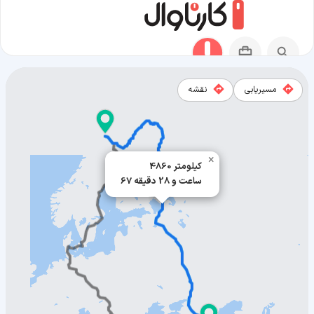
مسیریابی
نقشه
مسیر تفلیس به آبیسکو
×
4860 کیلومتر
67 ساعت و 28 دقیقه