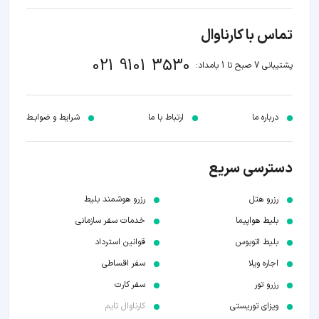
تماس با کارناوال
021 9101 3530
پشتیبانی 7 صبح تا 1 بامداد:
درباره ما
ارتباط با ما
شرایط و ضوابـط
دسترسی سریع
رزرو هتل
رزرو هوشمند بلیط
بلیط هواپیما
خدمات سفر سازمانی
بلیط اتوبوس
قوانین استرداد
اجاره ویلا
سفر اقساطی
رزرو تور
سفر کارت
ویزای توریستی
کارناوال تایم