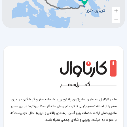
ما در کارناوال به عنوان جامع‌ترین پلتفرم رزرو خدمات سفر و گردشگری در ایران،
سفر را از لحظه‌ تصمیم‌گیری تا ثبت تجربه‌ای ماندگار معنا می‌کنیم؛ در این مسیر‍
ماموریت‌مان اراﺋــﻪ خدمات رزرو آسان، راهنمای واقعی و ترویج حال خوبی‌ست که
با دعوت به حرکت، پویایی و شادی جمعی همراه باشد.