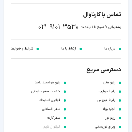
تماس با کارناوال
021 9101 3530
پشتیبانی 7 صبح تا 1 بامداد:
درباره ما
ارتباط با ما
شرایط و ضوابـط
دسترسی سریع
رزرو هتل
رزرو هوشمند بلیط
بلیط هواپیما
خدمات سفر سازمانی
بلیط اتوبوس
قوانین استرداد
اجاره ویلا
سفر اقساطی
رزرو تور
سفر کارت
ویزای توریستی
کارناوال تایم