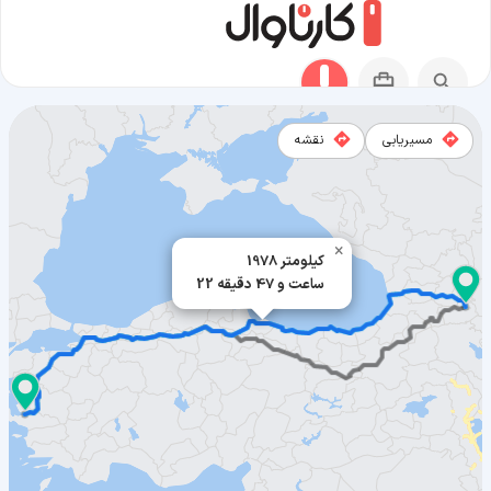
مسیریابی
نقشه
مسیر تفلیس به ازمیر
×
1978 کیلومتر
22 ساعت و 47 دقیقه