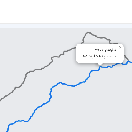
×
4706 کیلومتر
48 ساعت و 41 دقیقه