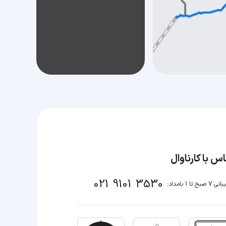
س با کارناوال
021 9101 3530
صبح تا 1 بامداد: