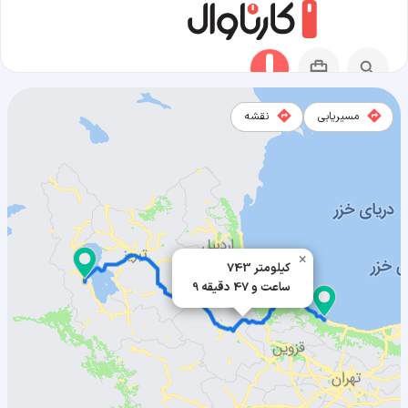
مسیریابی
نقشه
مسیر تنکابن به ارومیه
×
743 کیلومتر
9 ساعت و 47 دقیقه