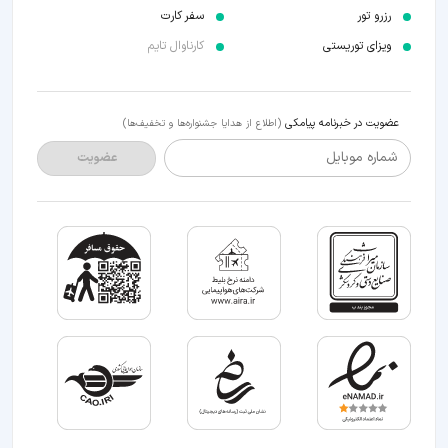
رزرو تور
سفر کارت
ویزای توریستی
کارناوال تایم
عضویت در خبرنامه پیامکی
(اطلاع از هدایا جشنواره‌ها و تخفیف‌ها)
شماره موبایل
عضویت