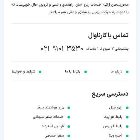
ماموریت‌مان اراﺋــﻪ خدمات رزرو آسان، راهنمای واقعی و ترویج حال خوبی‌ست که
با دعوت به حرکت، پویایی و شادی جمعی همراه باشد.
تماس با کارناوال
021 9101 3530
پشتیبانی 7 صبح تا 1 بامداد:
درباره ما
ارتباط با ما
شرایط و ضوابـط
دسترسی سریع
رزرو هتل
رزرو هوشمند بلیط
بلیط هواپیما
خدمات سفر سازمانی
بلیط اتوبوس
قوانین استرداد
اجاره ویلا
سفر اقساطی