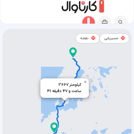
مسیریابی
نقشه
مسیر تورین به آبیسکو
×
3667 کیلومتر
41 ساعت و 47 دقیقه