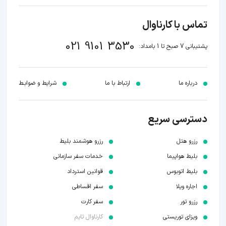
تماس با کارناوال
021 9101 3530
پشتیبانی 7 صبح تا 1 بامداد:
درباره ما
ارتباط با ما
شرایط و ضوابـط
دسترسی سریع
رزرو هتل
رزرو هوشمند بلیط
بلیط هواپیما
خدمات سفر سازمانی
بلیط اتوبوس
قوانین استرداد
اجاره ویلا
سفر اقساطی
رزرو تور
سفر کارت
ویزای توریستی
کارناوال تایم