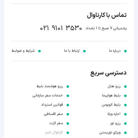
تماس با کارناوال
021 9101 3530
پشتیبانی 7 صبح تا 1 بامداد:
درباره ما
ارتباط با ما
شرایط و ضوابـط
دسترسی سریع
رزرو هتل
رزرو هوشمند بلیط
بلیط هواپیما
خدمات سفر سازمانی
بلیط اتوبوس
قوانین استرداد
اجاره ویلا
سفر اقساطی
رزرو تور
سفر کارت
ویزای توریستی
کارناوال تایم