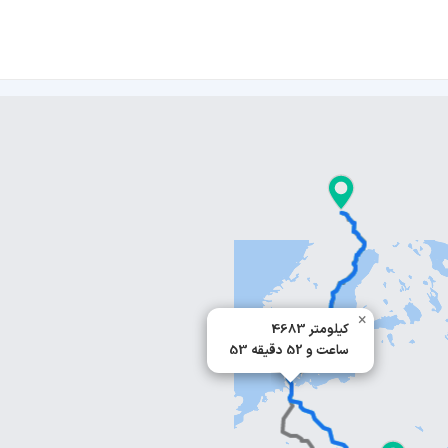
×
4683 کیلومتر
53 ساعت و 52 دقیقه