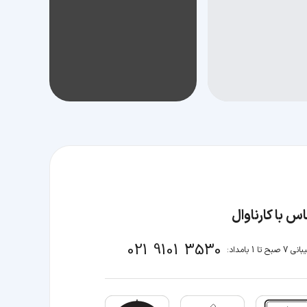
س با کارناوال
021 9101 3530
صبح تا 1 بامداد: